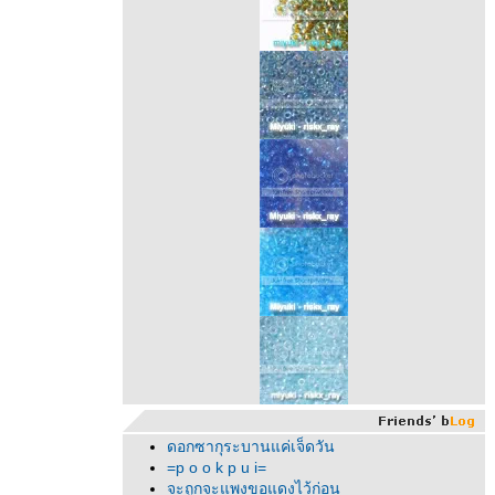
ดอกซากุระบานแค่เจ็ดวัน
=p o o k p u i=
จะถูกจะแพงขอแดงไว้ก่อน