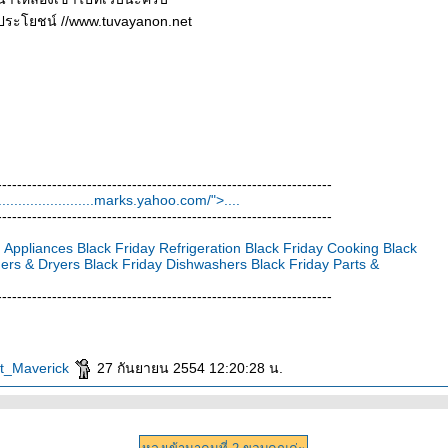
มีประโยชน์ //www.tuvayanon.net
-------------------------------------------------------------------
.
.
.
.
.
.
.
.
.
.
.
.
.
.
.
.
.
.
.
.
.
.
.
.
marks.yahoo.com/">.
.
.
.
-------------------------------------------------------------------
y Appliances
Black Friday Refrigeration
Black Friday Cooking
Black
ers & Dryers
Black Friday Dishwashers
Black Friday Parts &
-------------------------------------------------------------------
ant_Maverick
27 กันยายน 2554 12:20:28 น.