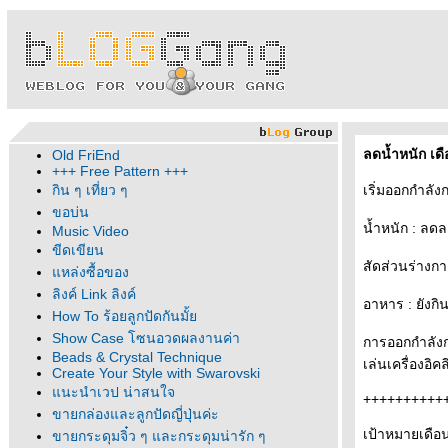
ลดน้ำหนัก เดือ
Old FriEnd
+++ Free Pattern +++
กิน ๆ เที่ยว ๆ
เริ่มออกกำลังก
ขอบ่น
น้ำหนัก : ลดล
Music Video
ขีดเขียน
สัดส่วนร่างกา
หล่งซื้อของ
ลิงค์ Link ลิงค์
อาหาร : ยังกิ
How To ร้อยลูกปัดกันมั้
Show Case โซนอวดผลงานค่า
การออกกำลังกา
Beads & Crystal Technique
เล่นเครื่องอิค
Create Your Style with Swarovski
นะนำเวป น่าสนใจ
++++++++++
ขายกล่องและลูกปัดญี่ปุ่นค่ะ
เป้าหมายเดือ
ขายกระดุมจิ๋ว ๆ และกระดุมน่ารัก ๆ